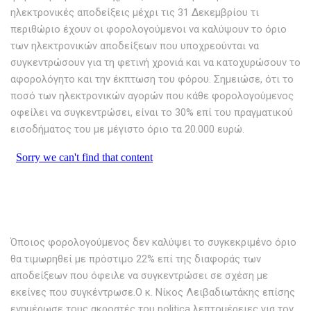
ηλεκτρονικές αποδείξεις μέχρι τις 31 Δεκεμβρίου τι
περιθώριο έχουν οι φορολογούμενοι να καλύψουν το όριο
των ηλεκτρονικών αποδείξεων που υποχρεούνται να
συγκεντρώσουν για τη φετινή χρονιά και να κατοχυρώσουν το
αφορολόγητο και την έκπτωση του φόρου. Σηµειώσε, ότι το
ποσό των ηλεκτρονικών αγορών που κάθε φορολογούμενος
οφείλει να συγκεντρώσει, είναι το 30% επί του πραγματικού
εισοδήματος του µε μέγιστο όριο τα 20.000 ευρώ.
Όποιος φορολογούμενος δεν καλύψει το συγκεκριμένο όριο
θα τιμωρηθεί µε πρόστιµο 22% επί της διαφοράς των
αποδείξεων που όφειλε να συγκεντρώσει σε σχέση µε
εκείνες που συγκέντρωσε.Ο κ. Νίκος Λειβαδιωτάκης επίσης
ενημέρωσε τους ακροατές του politica λεπτομέρειες για τον