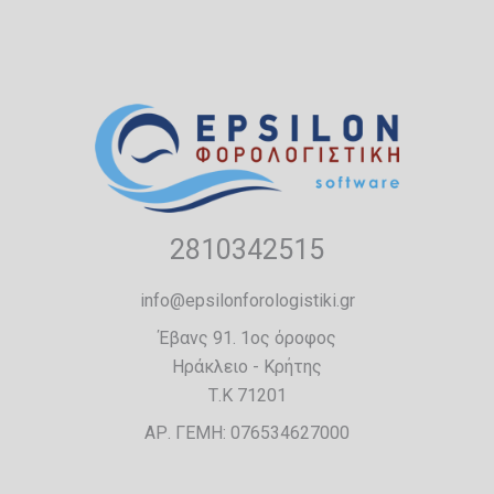
2810342515
info@epsilonforologistiki.gr
Έβανς 91. 1ος όροφος
Ηράκλειο - Κρήτης
Τ.Κ 71201
ΑΡ. ΓΕΜΗ: 076534627000