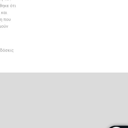
θηκε ότι
 και
ση που
μούν
 δόσεις