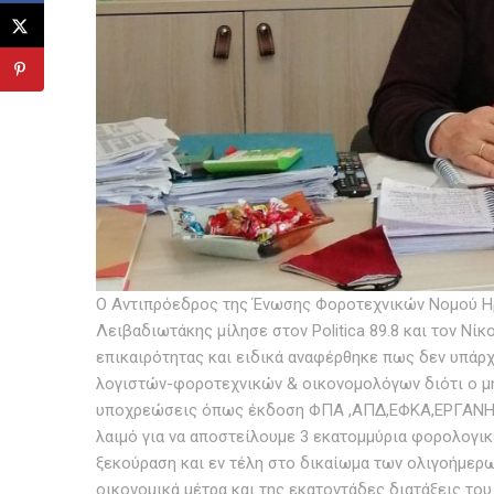
Ο Αντιπρόεδρος της Ένωσης Φοροτεχνικών Νομού Ηρα
Λειβαδιωτάκης μίλησε στον Politica 89.8 και τον Ν
επικαιρότητας και ειδικά αναφέρθηκε πως δεν υπάρ
λογιστών-φοροτεχνικών & οικονομολόγων διότι ο μ
υποχρεώσεις όπως έκδοση ΦΠΑ ,ΑΠΔ,ΕΦΚΑ,ΕΡΓΑΝΗ ,π
λαιμό για να αποστείλουμε 3 εκατομμύρια φορολογι
ξεκούραση και εν τέλη στο δικαίωμα των ολιγοήμερ
οικονομικά μέτρα και της εκατοντάδες διατάξεις το