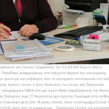
κλείου και Γενικός Γραμματέας της Ο.Ε.Β.Ε.Ν.Η Κύριος Νίκος
ίκο Παπαδάκη αναφερόμενος στα τρέχοντα θέματα της οικονομικής
χει φιλότιμο και σεβασμός από το υπουργείο οικονομικών στο κλ
ήνας Ιούλιος όντως ο ποιο δύσκολος του έτους από δηλωτικές
ρογράμματα ΟΑΕΔ κλπ μας έχουν Βάλη παράλληλα και την θηλιά
κές δηλώσεις έως 27 Αυγούστου μην έχοντας δικαίωμα στην ασθέν
ων διακοπών μετά από 18 μήνες πίεσης λόγο covid εφαρμόζοντας 
υ COVID μέσα από τα γραφεία μας . Παράλληλα ζήτησε την κατανόη