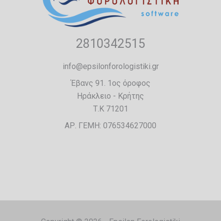
2810342515
info@epsilonforologistiki.gr
Έβανς 91. 1ος όροφος
Ηράκλειο - Κρήτης
Τ.Κ 71201
ΑΡ. ΓΕΜΗ: 076534627000