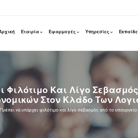
Αρχική
Εταιρία
Εφαρμογές
Υπηρεσίες
Εκπαίδ
BUSINESS – ΜΙΣΘΟΔΟΣΙΑ / ΗRM- ΞΕΝΟΔΟΧΙΑΚΕΣ& ΕΠΟΧΙΑΚΕΣ ΕΠΙΧΕΙΡΗΣΕΙΣ
BUSINES – ΜΙΣΘΟΔΟΣΙΑ / ΗRM-ΟΙΚΟΔΟΜΙΚΩΝ ΕΠΙΧΕΙΡΗΣΕΩΝ
ι Φιλότιμο Και Λίγο Σεβασμός
ονομικών Στον Κλάδο Των Λογι
Πρέπει να υπάρχει φιλότιμο και λίγο σεβασμός από το υπουργεί