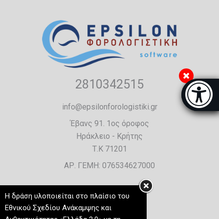
2810342515
Μπάρα π
[
info@epsilonforologistiki.gr
Έβανς 91. 1ος όροφος
Ηράκλειο - Κρήτης
Τ.Κ 71201
ΑΡ. ΓΕΜΗ: 076534627000
Η δράση υλοποιείται στο πλαίσιο του
Εθνικού Σχεδίου Ανάκαμψης και