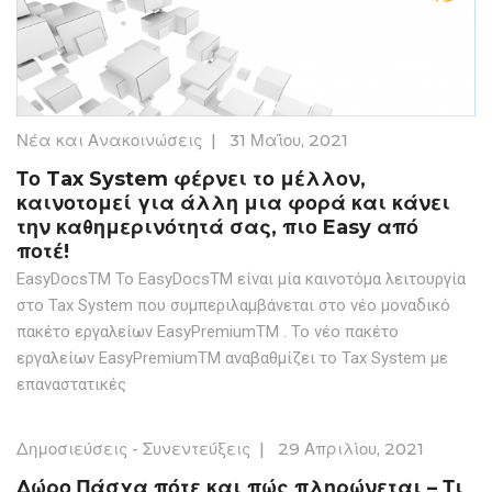
Νέα και Ανακοινώσεις
|
31 Μαΐου, 2021
Το Tax System φέρνει το μέλλον,
καινοτομεί για άλλη μια φορά και κάνει
την καθημερινότητά σας, πιο Easy από
ποτέ!
EasyDocsTM Το EasyDocsTM είναι μία καινοτόμα λειτουργία
στο Tax System που συμπεριλαμβάνεται στο νέο μοναδικό
πακέτο εργαλείων EasyPremiumTM . Το νέο πακέτο
εργαλείων EasyPremiumTM αναβαθμίζει το Tax System με
επαναστατικές
Δημοσιεύσεις - Συνεντεύξεις
|
29 Απριλίου, 2021
Δώρο Πάσχα πότε και πώς πληρώνεται – Τι