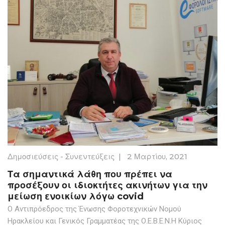
Δημοσιεύσεις - Συνεντεύξεις
|
2 Μαρτίου, 2021
Τα σημαντικά λάθη που πρέπει να
προσέξουν οι ιδιοκτήτες ακινήτων για την
μείωση ενοικίων λόγω covid
Ο Αντιπρόεδρος της Ένωσης Φοροτεχνικών Νομού
Ηρακλείου και Γενικός Γραμματέας της Ο.Ε.Β.Ε.Ν.Η Κύριος