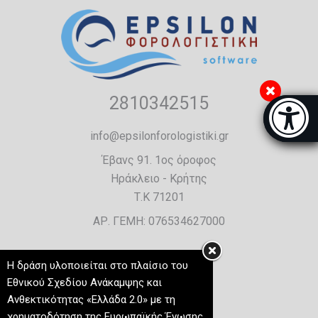
2810342515
Μπάρα π
[
info@epsilonforologistiki.gr
Έβανς 91. 1ος όροφος
Ηράκλειο - Κρήτης
Τ.Κ 71201
ΑΡ. ΓΕΜΗ: 076534627000
Η δράση υλοποιείται στο πλαίσιο του
Εθνικού Σχεδίου Ανάκαμψης και
Ανθεκτικότητας «Ελλάδα 2.0» με τη
χρηματοδότηση της Ευρωπαϊκής Ένωσης