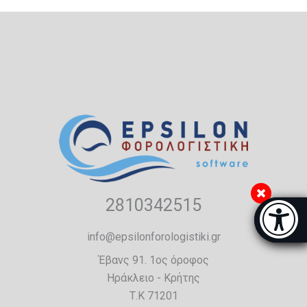
2810342515
Μπάρα π
[
info@epsilonforologistiki.gr
Έβανς 91. 1ος όροφος
Ηράκλειο - Κρήτης
Τ.Κ 71201