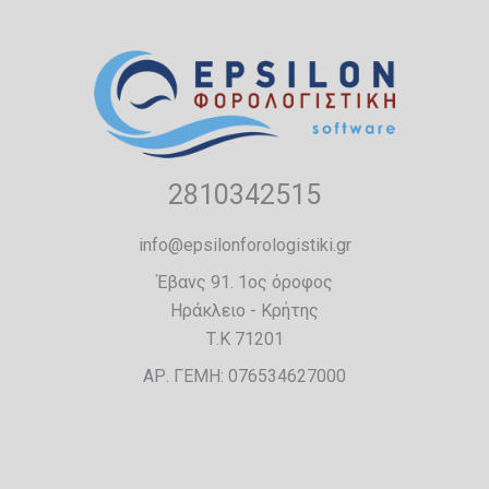
2810342515
info@epsilonforologistiki.gr
Έβανς 91. 1ος όροφος
Ηράκλειο - Κρήτης
Τ.Κ 71201
ΑΡ. ΓΕΜΗ: 076534627000