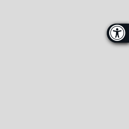
Μπάρα π
[