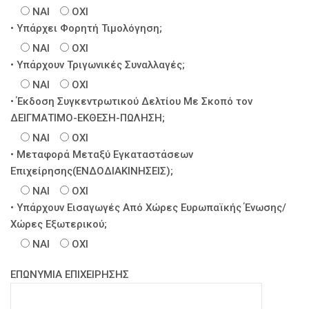
ΝΑΙ
ΟΧΙ
• Υπάρχει Φορητή Τιμολόγηση;
ΝΑΙ
ΟΧΙ
• Υπάρχουν Τριγωνικές Συναλλαγές;
ΝΑΙ
ΟΧΙ
• Έκδοση Συγκεντρωτικού Δελτίου Με Σκοπό τον
ΔΕΙΓΜΑΤΙΜΟ-ΕΚΘΕΣΗ-ΠΩΛΗΣΗ;
ΝΑΙ
ΟΧΙ
• Μεταφορά Μεταξύ Εγκαταστάσεων
Επιχείρησης(ΕΝΔΟΔΙΑΚΙΝΗΣΕΙΣ);
ΝΑΙ
ΟΧΙ
• Υπάρχουν Εισαγωγές Από Χώρες Ευρωπαϊκής Ένωσης/
Χώρες Εξωτερικού;
ΝΑΙ
ΟΧΙ
ΕΠΩΝΥΜΙΑ ΕΠΙΧΕΙΡΗΣΗΣ