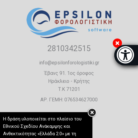
2810342515
Μπάρα π
[
info@epsilonforologistiki.gr
Έβανς 91. 1ος όροφος
Ηράκλειο - Κρήτης
Τ.Κ 71201
ΑΡ. ΓΕΜΗ: 076534627000
Η δράση υλοποιείται στο πλαίσιο του
Εθνικού Σχεδίου Ανάκαμψης και
Ανθεκτικότητας «Ελλάδα 2.0» με τη