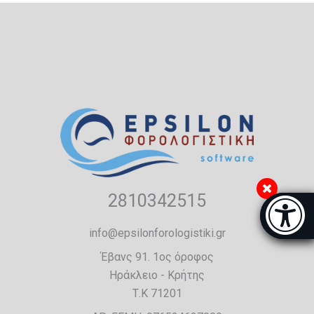
2810342515
Μπάρα π
[
info@epsilonforologistiki.gr
Έβανς 91. 1ος όροφος
Ηράκλειο - Κρήτης
Τ.Κ 71201