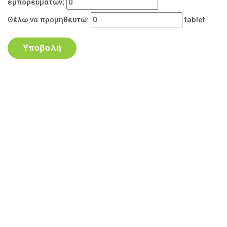
εμπορευμάτων;
Θέλω να προμηθευτώ:
tablet