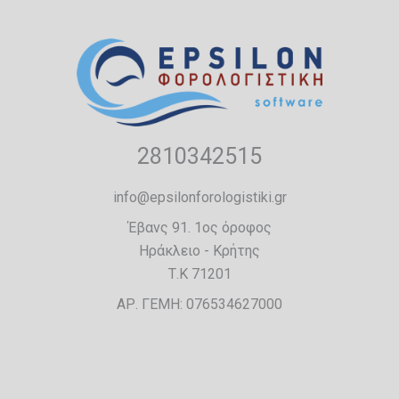
2810342515
info@epsilonforologistiki.gr
Έβανς 91. 1ος όροφος
Ηράκλειο - Κρήτης
Τ.Κ 71201
ΑΡ. ΓΕΜΗ: 076534627000