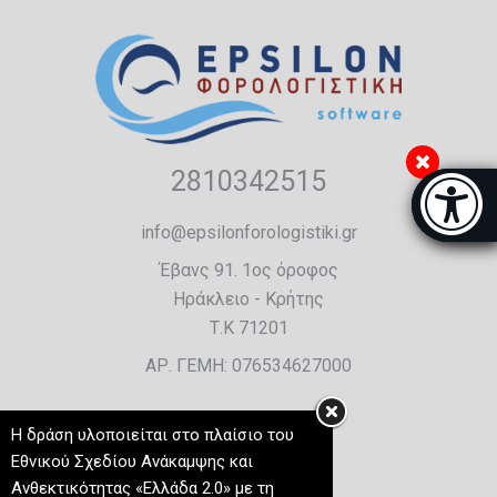
2810342515
Μπάρα π
[
info@epsilonforologistiki.gr
Έβανς 91. 1ος όροφος
Ηράκλειο - Κρήτης
Τ.Κ 71201
ΑΡ. ΓΕΜΗ: 076534627000
Η δράση υλοποιείται στο πλαίσιο του
Εθνικού Σχεδίου Ανάκαμψης και
Ανθεκτικότητας «Ελλάδα 2.0» με τη