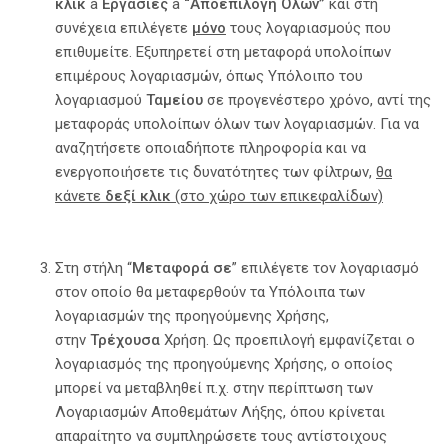
κλικ
à
Εργασίες
à
“Αποεπιλογή Όλων”
και στη
συνέχεια επιλέγετε
μόνο
τους λογαριασμούς που
επιθυμείτε. Εξυπηρετεί στη μεταφορά υπολοίπων
επιμέρους λογαριασμών, όπως Υπόλοιπο του
λογαριασμού
Ταμείου
σε προγενέστερο χρόνο, αντί της
μεταφοράς υπολοίπων όλων των λογαριασμών. Για να
αναζητήσετε οποιαδήποτε πληροφορία και να
ενεργοποιήσετε τις δυνατότητες των φίλτρων,
θα
κάνετε
δεξί κλικ
(στο χώρο των επικεφαλίδων)
Στη στήλη “
Μεταφορά σε
” επιλέγετε τον λογαριασμό
στον οποίο θα μεταφερθούν τα Υπόλοιπα των
λογαριασμών της προηγούμενης Χρήσης,
στην
Τρέχουσα
Χρήση. Ως προεπιλογή εμφανίζεται ο
λογαριασμός της προηγούμενης Χρήσης, ο οποίος
μπορεί να μεταβληθεί π.χ. στην περίπτωση των
Λογαριασμών Αποθεμάτων Λήξης, όπου κρίνεται
απαραίτητο να συμπληρώσετε τους αντίστοιχους