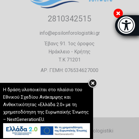
2810342515
Μπάρα π
[
info@epsilonforologistiki.gr
Έβανς 91. 1ος όροφος
Ηράκλειο - Κρήτης
Τ.Κ 71201
ΑΡ. ΓΕΜΗ: 076534627000
Η δράση υλοποιείται στο πλαίσιο του
Εθνικού Σχεδίου Ανάκαμψης και
Ανθεκτικότητας «Ελλάδα 2.0» με τη
χρηματοδότηση της Ευρωπαϊκής Ένωσης
– NextGenerationEU.
Copyright © 2026 - Epsilon Forologistiki