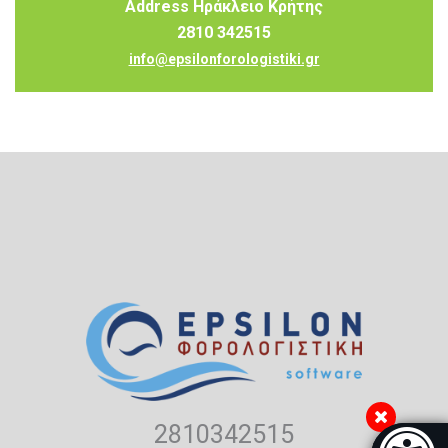
Address Ηράκλειο Κρήτης
2810 342515
info@epsilonforologistiki.gr
2810342515
Μπάρα π