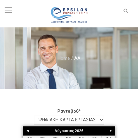
Home
/
AA
Ραντεβού
*
Αύγουστος
2026